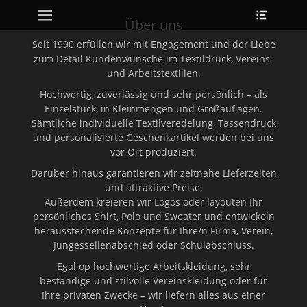
Erstes Menü
Heade
Zum
Toggle
Inhalt:
Über uns
Seit 1990 erfüllen wir mit Engagement und der Liebe
zum Detail Kundenwünsche im Textildruck, Vereins-
und Arbeitstextilien.
Hochwertig, zuverlässig und sehr persönlich – als
Einzelstück, in Kleinmengen und Großauflagen.
Sämtliche individuelle Textilveredelung, Tassendruck
und personalisierte Geschenkartikel werden bei uns
vor Ort produziert.
Darüber hinaus garantieren wir zeitnahe Lieferzeiten
und attraktive Preise.
Außerdem kreieren wir Logos oder layouten Ihr
persönliches Shirt, Polo und Sweater und entwickeln
herausstechende Konzepte für Ihre/n Firma, Verein,
Jungessellenabschied oder Schulabschluss.
Egal op hochwertige Arbeitskleidung, sehr
beständige und stilvolle Vereinskleidung oder für
Ihre privaten Zwecke – wir liefern alles aus einer