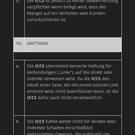
d.
Die
ICCS
ist jedoch zu keiner Gewährleistung
verpflichtet wenn belegt wird, dass der
Mangel auf ein Verhalten vom Kunden
zurückzuführen ist.
10.
HAFTUNG
a.
Die
ICCS
übernimmt keinerlei Haftung für
Verbindungen („Links“), auf die direkt oder
indirekt verweisen wird. Da die
ICCS
den
Inhalt einer Seite, die mit einem solchen Link
erreicht wird, nicht beeinflussen kann, ist die
ICCS
dafür auch nicht verantwortlich.
b.
Die
ICCS
haftet weiter nicht für direkte oder
indirekte Schäden einschließlich
entgangenen Gewinns, die aufgrund von