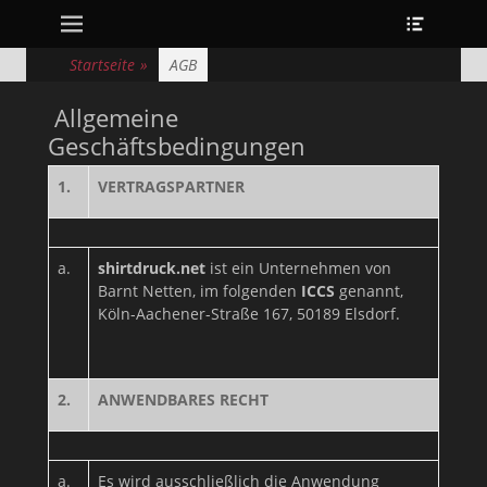
Erstes Menü
Heade
Zum
Toggle
Inhalt:
Startseite
»
AGB
Allgemeine
Geschäftsbedingungen
1.
VERTRAGSPARTNER
a.
shirtdruck.net
ist ein Unternehmen von
Barnt Netten, im folgenden
ICCS
genannt,
Köln-Aachener-Straße 167, 50189 Elsdorf.
2.
ANWENDBARES RECHT
a.
Es wird ausschließlich die Anwendung